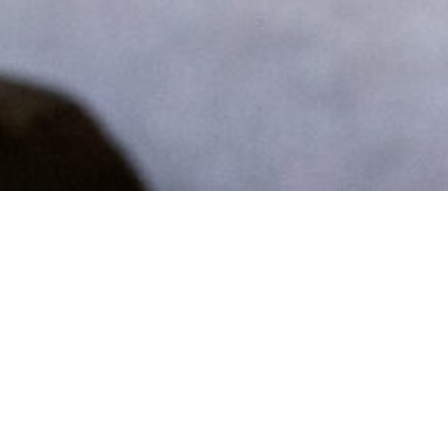
't Klijnhuysje
Welkom bij onze gloednieuwe Bed & Breakfast, op
slechts 700 meter van de hoofdingang van de
Efteling! Geniet van de nabijheid van het prachtige
Nationaal Park De Loonse en Drunense Duinen,
perfect voor wandelingen en fietstochten. Onze
B&B biedt twee comfortabele kamers, elk voorzien
van moderne faciliteiten zoals een Avek boxpring